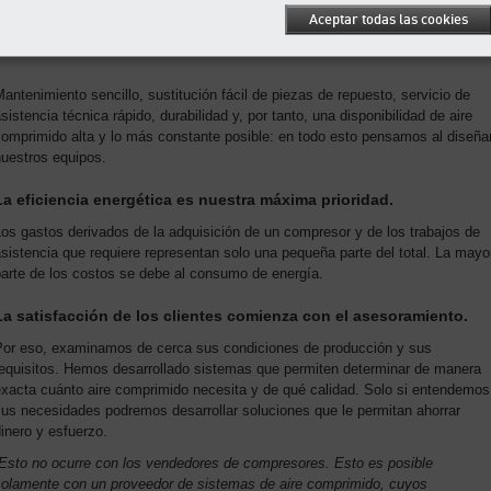
ficiencia energética y la
de Klein-Pöchlarn (Austria)
Aceptar todas las cookies
isponibilidad confiable.
antenimiento sencillo, sustitución fácil de piezas de repuesto, servicio de
sistencia técnica rápido, durabilidad y, por tanto, una disponibilidad de aire
omprimido alta y lo más constante posible: en todo esto pensamos al diseña
nuestros equipos.
La eficiencia energética es nuestra máxima prioridad.
os gastos derivados de la adquisición de un compresor y de los trabajos de
sistencia que requiere representan solo una pequeña parte del total. La mayo
parte de los costos se debe al consumo de energía.
La satisfacción de los clientes comienza con el asesoramiento.
Por eso, examinamos de cerca sus condiciones de producción y sus
requisitos. Hemos desarrollado sistemas que permiten determinar de manera
exacta cuánto aire comprimido necesita y de qué calidad. Solo si entendemos
us necesidades podremos desarrollar soluciones que le permitan ahorrar
inero y esfuerzo.
“Esto no ocurre con los vendedores de compresores. Esto es posible
solamente con un proveedor de sistemas de aire comprimido, cuyos