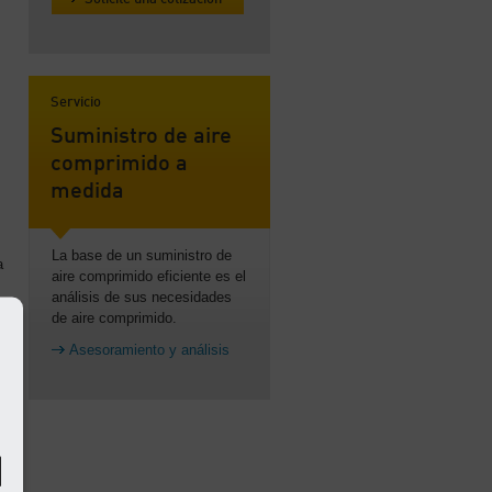
Servicio
Suministro de aire
comprimido a
medida
La base de un suministro de
a
aire comprimido eficiente es el
análisis de sus necesidades
o
de aire comprimido.
Asesoramiento y análisis
s