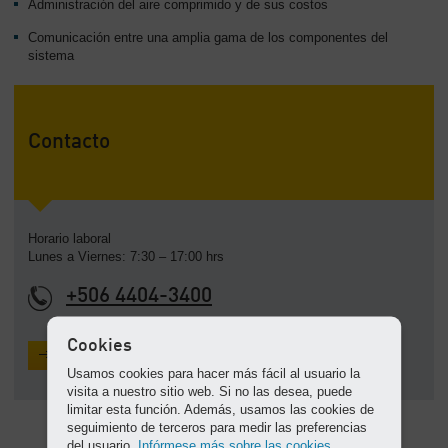
Administración del aire comprimido y de sus costos
-
Contenido
Comunicación entre una amplia gama de los componentes del
sistema
Contacto
Horario laboral
Lunes a Viernes: 7:30 – 17:00 hrs
+506 4404-3400
Cookies
Solicite una cotización
Usamos cookies para hacer más fácil al usuario la
visita a nuestro sitio web. Si no las desea, puede
limitar esta función. Además, usamos las cookies de
seguimiento de terceros para medir las preferencias
del usuario.
Infórmese más sobre las cookies.