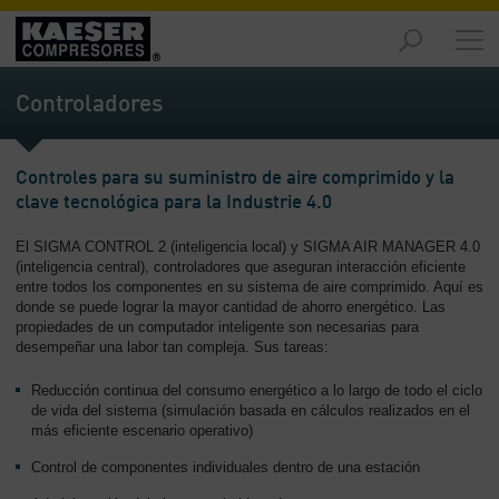
Productos
y
Controladores
soluciones
-
Contenido
Controles para su suministro de aire comprimido y la
clave tecnológica para la Industrie 4.0
Servicios
-
El SIGMA CONTROL 2 (inteligencia local) y SIGMA AIR MANAGER 4.0
Contenido
(inteligencia central), controladores que aseguran interacción eficiente
entre todos los componentes en su sistema de aire comprimido. Aquí es
Recursos
donde se puede lograr la mayor cantidad de ahorro energético. Las
de
propiedades de un computador inteligente son necesarias para
aire
desempeñar una labor tan compleja. Sus tareas:
comprimido
Reducción continua del consumo energético a lo largo de todo el ciclo
-
de vida del sistema (simulación basada en cálculos realizados en el
Contenido
más eficiente escenario operativo)
Conozca
Control de componentes individuales dentro de una estación
Kaeser