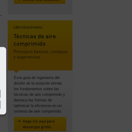
Libro Electrónico
Técnicas de aire
comprimido
Principios básicos, consejos
y sugerencias
Esta guía de ingeniería del
diseño de la estación brinda
los fundamentos sobre las
técnicas de aire comprimido y
destaca las formas de
optimizar la eficiencia en un
sistema de aire comprimido.
Haga clic aquí para
descargas gratis.