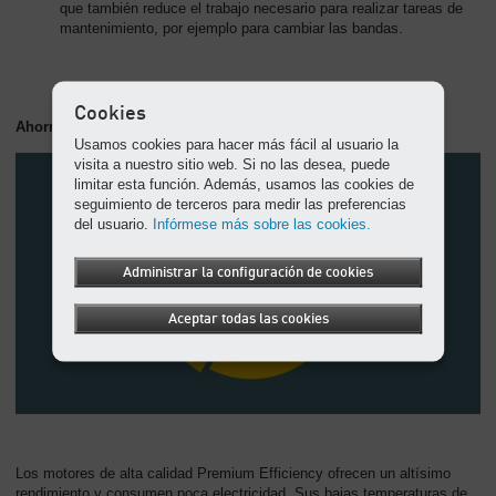
que también reduce el trabajo necesario para realizar tareas de
mantenimiento, por ejemplo para cambiar las bandas.
Cookies
Ahorros de costos de energía
Usamos cookies para hacer más fácil al usuario la
visita a nuestro sitio web. Si no las desea, puede
limitar esta función. Además, usamos las cookies de
seguimiento de terceros para medir las preferencias
del usuario.
Infórmese más sobre las cookies.
Administrar la configuración de cookies
Aceptar todas las cookies
Los motores de alta calidad Premium Efficiency ofrecen un altísimo
rendimiento y consumen poca electricidad. Sus bajas temperaturas de