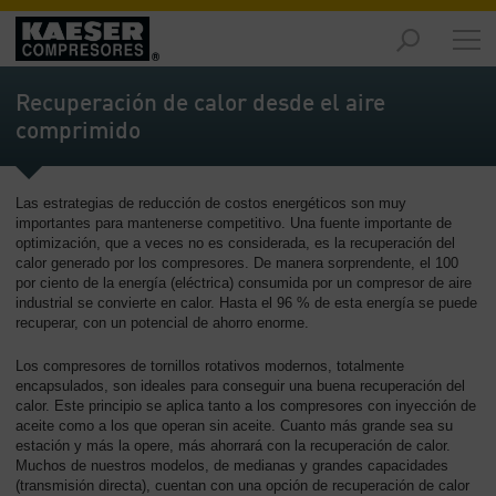
Productos
y
Recuperación de calor desde el aire
soluciones
comprimido
-
Contenido
Las estrategias de reducción de costos energéticos son muy
Servicios
importantes para mantenerse competitivo. Una fuente importante de
-
optimización, que a veces no es considerada, es la recuperación del
Contenido
calor generado por los compresores. De manera sorprendente, el 100
por ciento de la energía (eléctrica) consumida por un compresor de aire
Recursos
industrial se convierte en calor. Hasta el 96 % de esta energía se puede
de
recuperar, con un potencial de ahorro enorme.
aire
Los compresores de tornillos rotativos modernos, totalmente
comprimido
encapsulados, son ideales para conseguir una buena recuperación del
-
calor. Este principio se aplica tanto a los compresores con inyección de
Contenido
aceite como a los que operan sin aceite. Cuanto más grande sea su
estación y más la opere, más ahorrará con la recuperación de calor.
Conozca
Muchos de nuestros modelos, de medianas y grandes capacidades
Kaeser
(transmisión directa), cuentan con una opción de recuperación de calor