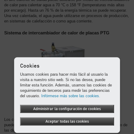
de calor para calentar agua a 70 °C o 158 °F (temperaturas más altas
por encargo). Hasta un 76 % de la energía térmica se puede recuperar.
Una vez calentada, el agua puede utilizarse en procesos de producción,
en sistemas de calefacción o como agua corriente.
Sistema de intercambiador de calor de placas PTG
Cookies
Usamos cookies para hacer más fácil al usuario la
visita a nuestro sitio web. Si no las desea, puede
limitar esta función. Además, usamos las cookies de
seguimiento de terceros para medir las preferencias
del usuario.
Infórmese más sobre las cookies.
Administrar la configuración de cookies
Los compresores de tornillos a partir de la serie SM (desde 7.5 hp)
Aceptar todas las cookies
pueden equiparse con intercambiadores de calor PTG. Dependiendo de
las dimensiones del compresor, el intercambiador de calor PTG se