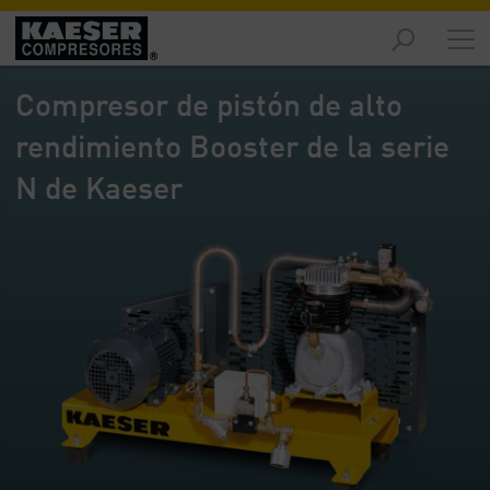
Productos
y
Compresor de pistón de alto
soluciones
-
rendimiento Booster de la serie
Contenido
N de Kaeser
Servicios
-
Contenido
Recursos
de
aire
comprimido
-
Contenido
Conozca
Kaeser