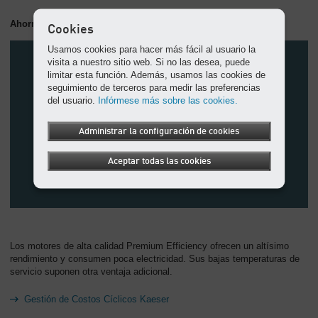
Ahorros de costos de energía
Cookies
Usamos cookies para hacer más fácil al usuario la
visita a nuestro sitio web. Si no las desea, puede
limitar esta función. Además, usamos las cookies de
seguimiento de terceros para medir las preferencias
del usuario.
Infórmese más sobre las cookies.
Administrar la configuración de cookies
Aceptar todas las cookies
Los motores de alta calidad Premium Efficiency ofrecen un altísimo
rendimiento y consumen poca electricidad. Sus bajas temperaturas de
servicio suponen otra ventaja adicional.
Gestión de Costos Cíclicos Kaeser