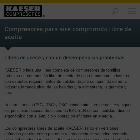
Productos
y
Compresores para aire comprimido libre de
soluciones
aceite
-
Contenido
Servicios
Libres de aceite y con un desempeño sin problemas
-
KAESER brinda una línea completa de compresores de tornillos
Contenido
rotativos de compresión libre de aceite de dos etapas para industrias
con estrictos requerimientos de calidad de aire comprimido como la
Recursos
industria farmacéutica, de las bebidas y la alimentaria, la química y
de
otras.
aire
comprimido
Nuestras series CSG, DSG y FSG brindan aire libre de aceite y siguen
-
los principios básicos de diseño de KAESER de confiabilidad, diseño
ergonómico con el servicio y operación eficiente en energía.
Contenido
Los compresores libres de aceite KAESER, tanto en versiones
Conozca
enfriadas por aire como por agua y con opción de secador integrado,
Kaeser
están fabricados para reducir los costos con componentes diseñados